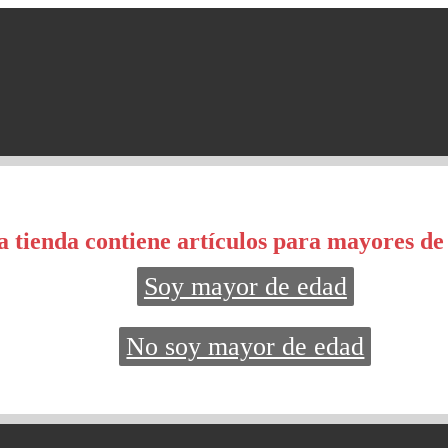
a tienda contiene artículos para mayores de
Soy mayor de edad
No soy mayor de edad