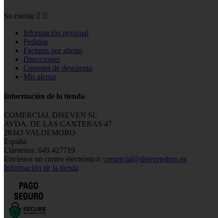
Su cuenta


Información personal
Pedidos
Facturas por abono
Direcciones
Cupones de descuento
Mis alertas
Información de la tienda
COMERCIAL DISEVEN SL
AVDA. DE LAS CANTERAS 47
28343 VALDEMORO
España
Llámenos:
649 427719
Envíenos un correo electrónico:
comercial@disevenshop.es
Información de la tienda