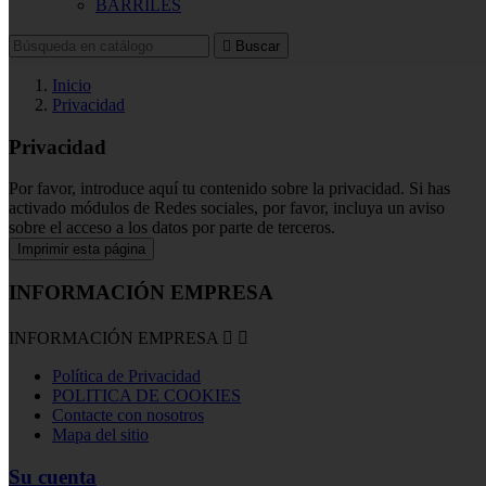
BARRILES

Buscar
Inicio
Privacidad
Privacidad
Por favor, introduce aquí tu contenido sobre la privacidad. Si has
activado módulos de Redes sociales, por favor, incluya un aviso
sobre el acceso a los datos por parte de terceros.
INFORMACIÓN EMPRESA
INFORMACIÓN EMPRESA


Política de Privacidad
POLITICA DE COOKIES
Contacte con nosotros
Mapa del sitio
Su cuenta